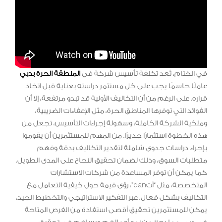
في الختام، تُعد تكلفة تأسيس شركة في
المنطقة الحرة بدبي
عاملًا حاسمًا يجب على كل مستثمر دراسته بعناية قبل اتخاذ
قراره. على الرغم من أن التكاليف الأولية قد تبدو مرتفعة، إلا أن
الفوائد التي توفرها المناطق الحرة، مثل الإعفاءات الضريبية،
وملكية الشركة الكاملة، وسهولة إجراءات التأسيس، تجعل من
هذه الخطوة استثمارًا جديرًا. من المهم للمستثمرين أن يقوموا
بإجراء دراسات جدوى شاملة لتقدير التكاليف بدقة وفهم
متطلبات السوق، وذلك لضمان تحقيق النجاح على المدى الطويل.
كما يمكن أن توفر المساعدة من شركات الاستشارات
المتخصصة، مثل “أتqan”، رؤى قيمة حول كيفية التعامل مع
التكاليف بشكل فعال. عبر التفكير الاستراتيجي والتخطيط الجيد،
يمكن للمستثمرين تحقيق أقصى استفادة من الفرص المتاحة