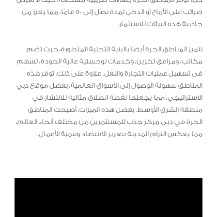
كما توفر المناطق الحرة إعفاءات ضريبية مشجعة، حيث لا تُفرض
ضرائب على الأرباح أو الدخل لمدة تصل إلى 50 عامًا، مما يعزز من
جاذبية هذه البيئات للاستثمار.
تتميز المناطق الحرة أيضًا بالبنية التحتية المتطورة، حيث تضم
مكاتب، ومرافق تخزين، وخدمات لوجستية عالية الجودة، تسهم
في تسهيل عمليات التجارة والنقل. علاوة على ذلك، توفر هذه
المناطق سهولة الوصول إلى الأسواق العالمية، بفضل موقع دبي
الاستراتيجي، مما يجعلها نقطة انطلاق مثالية للانتشار في
منطقة الشرق الأوسط. بفضل هذه الميزات، أصبحت المناطق
الحرة في دبي مركز جذب للمستثمرين من مختلف أنحاء العالم،
مما يعكس التزام المدينة بتعزيز الاقتصاد وتنمية الأعمال.