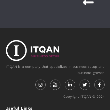
ITQAN is a company that specializes in business setup and
business growth
Instagram
Linkedin-
Twitter
Face
in
f
Copyright ITQAN © 2024
Useful Links