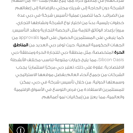
شركاتهم في مناطق حرة، مما يتيح لهم تملك 100% من أسهم
الشركة دون الحاجة إلى شريك محلي، بالإضافة إلى إعفائهم
من الضرائب. كما تتضمن عملية تأسيس شركة في دبي عدة
خطوات رئيسية، بدءًا من اختيار نوع الشركة ونشاطها التجاري،
مرورًا بإعداد الوثائق اللازمة مثل الرخصة التجارية وعقد التأسيس.
كما ينبغي على المستثمرين الحصول على الموا approvals من
الجهات الحكومية المعنية. حيث توفر دبي العديد من
المناطق
الحرة
المتخصصة، مثل منطقة دبي للتجارة الحرة ومنطقة دبي
Silicon Oasis، مما يتيح خيارات متنوعة تناسب مختلف الأنشطة
الاقتصادية. علاوة على ذلك، تعتبر دبي مركزًا استثماريًا يجذب
الشركات من جميع أنحاء العالم بفضل موقعها الاستراتيجي
وسمعتها الدولية. من خلال تأسيس شركة في دبي، يمكن
للمستثمرين الاستفادة من فرص التوسع في الأسواق الإقليمية
والعالمية، مما يعزز من إمكانيات نمو أعمالهم.