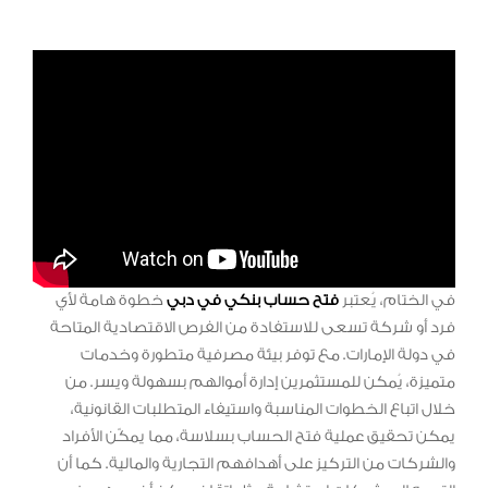
في الختام، يُعتبر
فتح حساب بنكي في دبي
خطوة هامة لأي
فرد أو شركة تسعى للاستفادة من الفرص الاقتصادية المتاحة
في دولة الإمارات. مع توفر بيئة مصرفية متطورة وخدمات
متميزة، يُمكن للمستثمرين إدارة أموالهم بسهولة ويسر. من
خلال اتباع الخطوات المناسبة واستيفاء المتطلبات القانونية،
يمكن تحقيق عملية فتح الحساب بسلاسة، مما يمكّن الأفراد
والشركات من التركيز على أهدافهم التجارية والمالية. كما أن