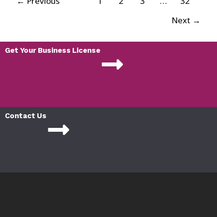
←
Previous
1
2
3
…
32
Next
→
Get Your Business License
Contact Us